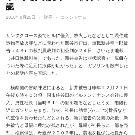
認
2010年8月25日
/
隊長
/
コメントする
サンタクロース姿でビルに侵入、放火したなどとして現住建
造物等放火罪などに問われた熊谷市戸出、無職新井幸一郎被
告（４３）の裁判員裁判の初公判が２４日、さいたま地裁
（井口修裁判長）であった。新井被告は罪状認否で「尻餅を
ついた際に足元に液体が広がった」と、ガソリンを散布した
との起訴内容を否認した。
検察側の冒頭陳述によると、新井被告は昨年１２月２１日
午後６時４０分頃、同市佐谷田のビルメンテナンス会社に侵
入、男性社長（当時６１）の顔を殴るなどしたうえ、階段付
近にガソリンをまき、放火。社長に肋骨(ろっこつ)骨折など
の重傷を負わせたなどとされる。新井被告の父親の死後、新
井被告と母親に農地が残されたが、母親が社長らに一部を売
却。検察側は、母親が２００６年に、農地を担保に社長から