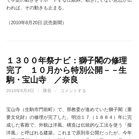
われば、その動きも止まる。
（2010年8月20日 読売新聞）
１３００年祭ナビ：獅子閣の修理
完了 １０月から特別公開－－生
駒・宝山寺 ／奈良
2010年8月4日
/
隊長
/
コメントする
宝山寺（生駒市門前町）で、県教委が進めていた獅子閣（重
要文化財）の修理が完了した。明治１７（１８８４）年に完
成した客殿で、外観は洋風、構造は伝統的な工法を使う「擬
洋風」と呼ばれる建築。これまで原則非公開だったが、今年