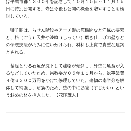
は平城遷都１３００年を記念して１０月１５日～１１月１５
日に特別公開する。寺は今後も公開の機会を増やすことを検
討している。
獅子閣は、らせん階段やアーチ形の窓欄間など洋風の要素
と、格（ごう）天井や漆喰（しっくい）磨き仕上げの壁など
の伝統技法が巧みに使い分けられ、材料も上質で貴重な建築
とされる。
基礎となる石垣が沈下して建物が傾斜し、外壁に亀裂が入
るなどしていたため、県教委が０５年１１月から、総事業費
４億６３００万円をかけて修理していた。建物の南半分を解
体して補強し、耐震のため、壁の中に筋違（すじかい）とい
う斜めの材を挿入した。【花澤茂人】