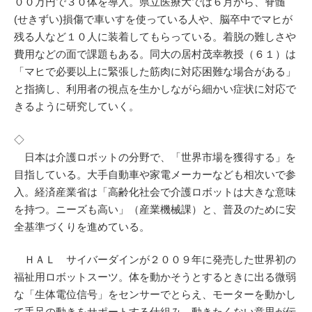
００万円で３０体を導入。県立医療大では６月から、脊髄
(せきずい)損傷で車いすを使っている人や、脳卒中でマヒが
残る人など１０人に装着してもらっている。着脱の難しさや
費用などの面で課題もある。同大の居村茂幸教授（６１）は
「マヒで必要以上に緊張した筋肉に対応困難な場合がある」
と指摘し、利用者の視点を生かしながら細かい症状に対応で
きるように研究していく。
◇
日本は介護ロボットの分野で、「世界市場を獲得する」を
目指している。大手自動車や家電メーカーなども相次いで参
入。経済産業省は「高齢化社会で介護ロボットは大きな意味
を持つ。ニーズも高い」（産業機械課）と、普及のために安
全基準づくりを進めている。
ＨＡＬ サイバーダインが２００９年に発売した世界初の
福祉用ロボットスーツ。体を動かそうとするときに出る微弱
な「生体電位信号」をセンサーでとらえ、モーターを動かし
て手足の動きをサポートする仕組み。動きたくない意思が伝