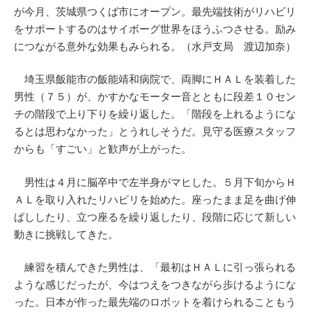
が今月、茨城県つくば市にオープン。最先端技術がリハビリ
をサポートするのはサイボーグ世界をほうふつさせる。励み
につながる意外な効果もみられる。（水戸支局 渡辺加奈）
埼玉県飯能市の飯能靖和病院で、両脚にＨＡＬを装着した
男性（７５）が、かすかなモーター音とともに段差１０セン
チの階段で上り下りを繰り返した。「階段を上れるようにな
るとは思わなかった」とうれしそうだ。見守る医療スタッフ
からも「すごい」と歓声が上がった。
男性は４月に脳卒中で左半身がマヒした。５月下旬からＨ
ＡＬを取り入れたリハビリを始めた。座ったまま足を曲げ伸
ばししたり、立つ座るを繰り返したり、段階に応じて新しい
動きに挑戦してきた。
練習を積んできた男性は、「最初はＨＡＬに引っ張られる
ような感じだったが、今はつえをつきながら歩けるようにな
った。日本が作った最先端のロボットを着けられることもう