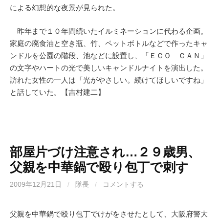
による幻想的な夜景が見られた。
昨年まで１０年間続いたイルミネーションに代わる企画。
家庭の廃食油と空き瓶、竹、ペットボトルなどで作ったキャ
ンドルを公園の階段、池などに設置し、「ＥＣＯ ＣＡＮ」
の文字やハートの光で美しいキャンドルナイトを演出した。
訪れた女性の一人は「光がやさしい。続けてほしいですね」
と話していた。【吉村建二】
部屋片づけ注意され…２９歳男、
父親を中華鍋で殴り包丁で刺す
2009年12月21日
/
隊長
/
コメントする
父親を中華鍋で殴り包丁でけがをさせたとして、大阪府警大