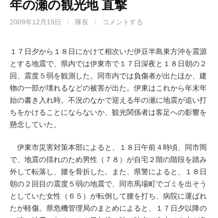
年の瀬の観光地 直撃
2009年12月19日
/
隊長
/
コメントする
１７日夕から１８日にかけて相次いだ伊豆半島東方沖を震源
とする地震で、県内では伊東市で１７日深夜と１８日朝の２
回、震度５弱を観測した。同市内では負傷者が出たほか、建
物の一部が壊れるなどの被害が出た。伊東はこれから年末年
始の書き入れ時。不況のなかで迎える年の瀬に地震が追い打
ちをかけることにならないか、観光関係者は客足への影響を
懸念していた。
伊東市災害対策本部によると、１８日午前４時頃、同市岡
で、地震の揺れのため男性（７８）が自宅２階の階段を踏み
外して転落し、腰を骨折した。また、県警によると、１８日
朝の２回目の震度５弱の地震で、同市馬場町でゴミを出そう
としていた女性（６５）が転倒して腰を打ち、病院に運ばれ
たが軽傷。県危機管理局のまとめによると、１７日夕以降の