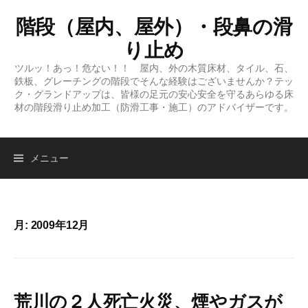
コ
階段（屋内、屋外）・段鼻の滑
ン
テ
り止め
ン
ツルッ！あっ！危ない！！ 屋内、外の木質床材、タイル、石、
ツ
鉄板、グレーチングの階段でそんな経験はございませんか？テッ
へ
ク・グランドアップは、皆様の足元の安心安全を守るあらゆる床
材の階段滑り止め加工（防滑工事・施工）のアドバイザーです。
ス
キ
ッ
検
メニュー
プ
索:
月:
2009年12月
荒川の２人死亡火災、煙やガスが