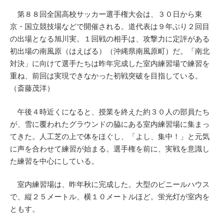
第８８回全国高校サッカー選手権大会は、３０日から東
京・国立競技場などで開催される。道代表は９年ぶり２回目
の出場となる旭川実。１回戦の相手は、攻撃力に定評がある
初出場の南風原（はえばる）（沖縄県南風原町）だ。「南北
対決」に向けて選手たちは昨年完成した室内練習場で練習を
重ね、前回は実現できなかった初戦突破を目指している。
（斎藤茂洋）
午後４時近くになると、授業を終えた約３０人の部員たち
が、雪に覆われたグラウンドの脇にある室内練習場に集まっ
てきた。人工芝の上で体をほぐし、「よし、集中！」と元気
に声を合わせて練習が始まる。選手権を前に、実戦を意識し
た練習を中心にしている。
室内練習場は、昨年秋に完成した。大型のビニールハウス
で、縦２５メートル、横１０メートルほど。蛍光灯が室内を
ともす。