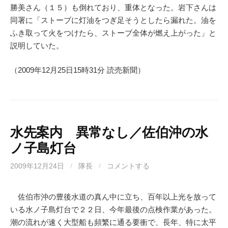
勝美さん（１５）も倒れており、重体となった。岩下さんは
同署に「ストーブに灯油をつぎ足そうとしたら漏れた。油を
ふき取って火をつけたら、ストーブ全体が燃え上がった」と
説明していた。
（2009年12月25日15時31分 読売新聞）
水先案内 異常なし／佐伯沖の水
ノ子島灯台
2009年12月24日
/
隊長
/
コメントする
佐伯市沖の豊後水道の真ん中に立ち、百年以上光を放って
いる水ノ子島灯台で２２日、今年最後の点検作業があった。
潮の流れが速く大型船も頻繁に通る要衝で、長年、特に太平