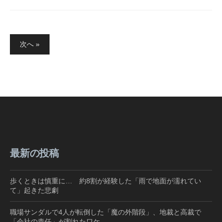
投
次へ »
稿
の
ペ
ー
ジ
送
り
最新の投稿
歩くときは慎重に… 約8割が経験した「雨で地面が濡れてい
て」起きた悲劇
職場サンダルで4人が転倒した「魔の外階段」、地裁と高裁で
「会社の責任」が割れたワケ