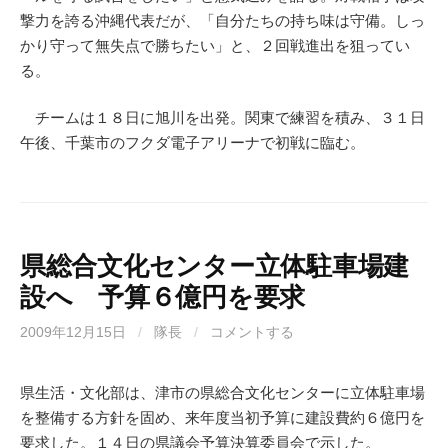
撃力を誇る沖縄代表だが、「自分たちの持ち味は守備。しっ
かり守って無失点で勝ちたい」と、２回戦進出を狙ってい
る。
チームは１８日に旭川を出発。関東で練習を積み、３１日
午後、千葉市のフクダ電子アリーナで初戦に臨む。
県総合文化センター立体駐車場建
設へ 予算６億円を要求
2009年12月15日
/
隊長
/
コメントする
県生活・文化部は、津市の県総合文化センターに立体駐車場
を整備する方針を固め、来年度当初予算に建設費約６億円を
要求した。１４日の県議会予算決算委員会で示した。