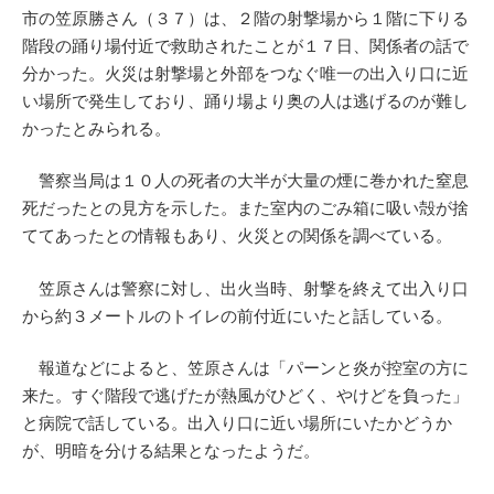
市の笠原勝さん（３７）は、２階の射撃場から１階に下りる
階段の踊り場付近で救助されたことが１７日、関係者の話で
分かった。火災は射撃場と外部をつなぐ唯一の出入り口に近
い場所で発生しており、踊り場より奥の人は逃げるのが難し
かったとみられる。
警察当局は１０人の死者の大半が大量の煙に巻かれた窒息
死だったとの見方を示した。また室内のごみ箱に吸い殻が捨
ててあったとの情報もあり、火災との関係を調べている。
笠原さんは警察に対し、出火当時、射撃を終えて出入り口
から約３メートルのトイレの前付近にいたと話している。
報道などによると、笠原さんは「パーンと炎が控室の方に
来た。すぐ階段で逃げたが熱風がひどく、やけどを負った」
と病院で話している。出入り口に近い場所にいたかどうか
が、明暗を分ける結果となったようだ。