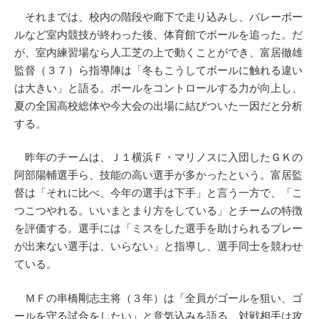
それまでは、校内の階段や廊下で走り込みし、バレーボー
ルなど室内競技が終わった後、体育館でボールを追った。だ
が、室内練習場なら人工芝の上で動くことができ、富居徹雄
監督（３７）ら指導陣は「冬もこうしてボールに触れる違い
は大きい」と語る。ボールをコントロールする力が向上し、
夏の全国高校総体や今大会の出場に結びついた一因だと分析
する。
昨年のチームは、Ｊ１横浜Ｆ・マリノスに入団したＧＫの
阿部陽輔選手ら、技能の高い選手が多かったという。富居監
督は「それに比べ、今年の選手は下手」と言う一方で、「こ
つこつやれる。いいまとまり方をしている」とチームの特徴
を評価する。選手には「ミスをした選手を助けられるプレー
が出来ない選手は、いらない」と指導し、選手同士を競わせ
ている。
ＭＦの串橋剛志主将（３年）は「全員がゴールを狙い、ゴ
ールを守る試合をしたい」と意気込みを語る。対戦相手は攻