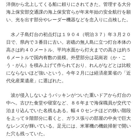
洋側から北上してくる船に頼りにされてきた。管理する大分
海上保安部交通課の海上保安官らが年末年始の安全航行を願
い、光を出す部分やレーダー機器などを念入りに点検した。
水ノ子島灯台の初点灯は１９０４（明治３７）年３月２０
日で、県内で３番目に古い。岩礁の無人島に立つ灯台本体の
高さは約４０メートル、平均水面から灯火までの高さは約５
６メートルで国内有数の規模。外壁部分は花崗岩（か・こ
う・がん）を積み上げて作られており、れんがなどとは比較
にならないほど強いという。今年２月には経済産業省の「近
代化産業遺産」に選ばれた。
波が侵入しないようパッキンがついた重いドアから灯台の
中へ。古びた食堂や寝室など、８６年まで海保職員が交代で
泊まり込んでいた名残もある。幅４０センチほどの狭い階段
を上って９階部分に着くと、ガラス張りの部屋の中央で巨大
なレンズが輝いている。足元には、米軍機の機銃掃射で開い
た穴も残っていた。