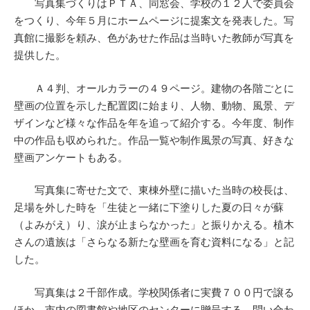
写真集づくりはＰＴＡ、同窓会、学校の１２人で委員会
をつくり、今年５月にホームページに提案文を発表した。写
真館に撮影を頼み、色があせた作品は当時いた教師が写真を
提供した。
Ａ４判、オールカラーの４９ページ。建物の各階ごとに
壁画の位置を示した配置図に始まり、人物、動物、風景、デ
ザインなど様々な作品を年を追って紹介する。今年度、制作
中の作品も収められた。作品一覧や制作風景の写真、好きな
壁画アンケートもある。
写真集に寄せた文で、東棟外壁に描いた当時の校長は、
足場を外した時を「生徒と一緒に下塗りした夏の日々が蘇
（よみがえ）り、涙が止まらなかった」と振りかえる。植木
さんの遺族は「さらなる新たな壁画を育む資料になる」と記
した。
写真集は２千部作成。学校関係者に実費７００円で譲る
ほか、市内の図書館や地区のセンターに贈呈する。問い合わ