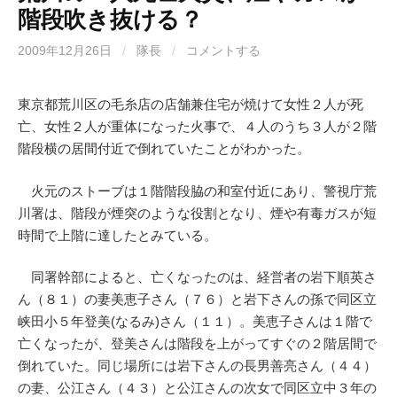
階段吹き抜ける？
2009年12月26日
/
隊長
/
コメントする
東京都荒川区の毛糸店の店舗兼住宅が焼けて女性２人が死
亡、女性２人が重体になった火事で、４人のうち３人が２階
階段横の居間付近で倒れていたことがわかった。
火元のストーブは１階階段脇の和室付近にあり、警視庁荒
川署は、階段が煙突のような役割となり、煙や有毒ガスが短
時間で上階に達したとみている。
同署幹部によると、亡くなったのは、経営者の岩下順英さ
ん（８１）の妻美恵子さん（７６）と岩下さんの孫で同区立
峡田小５年登美(なるみ)さん（１１）。美恵子さんは１階で
亡くなったが、登美さんは階段を上がってすぐの２階居間で
倒れていた。同じ場所には岩下さんの長男善亮さん（４４）
の妻、公江さん（４３）と公江さんの次女で同区立中３年の