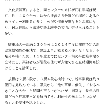
文化振興室によると、同センターの来館者用駐車場は現
在、約１４００台分。駅から徒歩２５分ほどの場所にあるた
めマイカー利用者が多く、公演や催事が重なると満車にな
り、付近住民から渋滞や路上駐車の苦情が寄せられることも
多い。
駐車場の一部約２３０台分は２０１４年度に開館予定の新
県立博物館の用地で、建設工事が始まると使えなくなる。不
足分を補うため、１１年度までにセンター前の平面駐車場を
立体にし、高齢者らが階段を使わず入館できる直結通路も設
けることを計画した。
規模は２層３段か、３層４段を検討中で、総事業費は約８
億円を見込んでいる。議員から「他の事業に優先してやるべ
きことなのか」と疑問の声も上がったが、同室は「長年の課
題だった駐車場不足を解消でき、利便性の向上にもつなが
る」と必要性を説明した。