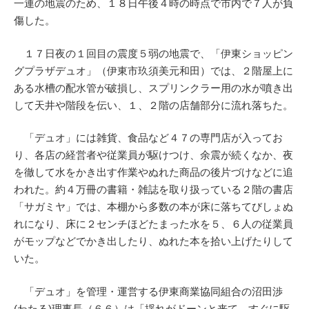
一連の地震のため、１８日午後４時の時点で市内で７人が負
傷した。
１７日夜の１回目の震度５弱の地震で、「伊東ショッピン
グプラザデュオ」（伊東市玖須美元和田）では、２階屋上に
ある水槽の配水管が破損し、スプリンクラー用の水が噴き出
して天井や階段を伝い、１、２階の店舗部分に流れ落ちた。
「デュオ」には雑貨、食品など４７の専門店が入ってお
り、各店の経営者や従業員が駆けつけ、余震が続くなか、夜
を徹して水をかき出す作業やぬれた商品の後片づけなどに追
われた。約４万冊の書籍・雑誌を取り扱っている２階の書店
「サガミヤ」では、本棚から多数の本が床に落ちてびしょぬ
れになり、床に２センチほどたまった水を５、６人の従業員
がモップなどでかき出したり、ぬれた本を拾い上げたりして
いた。
「デュオ」を管理・運営する伊東商業協同組合の沼田渉
(わたる)理事長（６６）は「揺れがドーンと来て、すぐに駆