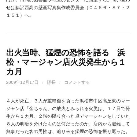
せは藤沢西高の壁画写真集作成委員会（０４６６・８７・２
１５１）へ。
出火当時、猛煙の恐怖を語る 浜
松・マージャン店火災発生から１
カ月
2009年12月17日
/
隊長
/
コメントする
４人が死亡、３人が重軽傷を負った浜松市中区高丘東のマー
ジャン店「金ちゃん」の放火とみられる火災は、１７日で発
生から１カ月。２階の隣り合った卓でマージャンをしていた
８人の明暗を分けたものは何だったのか。店内から避難して
無事だった客の男性は、迫り来る猛煙の恐怖を振り返った。