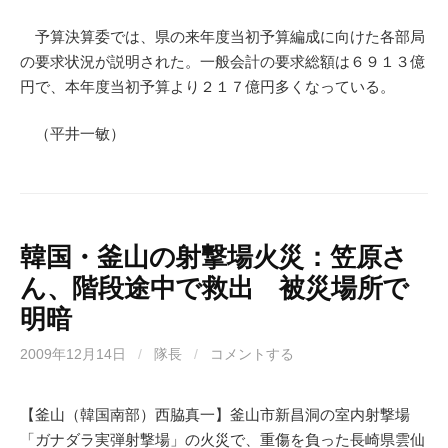
予算決算委では、県の来年度当初予算編成に向けた各部局
の要求状況が説明された。一般会計の要求総額は６９１３億
円で、本年度当初予算より２１７億円多くなっている。
（平井一敏）
韓国・釜山の射撃場火災：笠原さ
ん、階段途中で救出 被災場所で
明暗
2009年12月14日
/
隊長
/
コメントする
【釜山（韓国南部）西脇真一】釜山市新昌洞の室内射撃場
「ガナダラ実弾射撃場」の火災で、重傷を負った長崎県雲仙