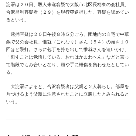
淀署は２０日、殺人未遂容疑で大阪市北区長柄東の会社員、
合沢昌利容疑者（２９）を現行犯逮捕した。容疑を認めてい
るという。
逮捕容疑は２０日午後８時５分ごろ、団地内の自宅で中華
鍋で父の会社員、惟就（これなり）さん（５４）の頭を１０
回ほど殴打。さらに包丁を持ち出して惟就さんを追いかけ、
「刺すことは覚悟している。おれはかまわへん」などと言っ
て階段でもみ合いとなり、頭や手に軽傷を負わせたとしてい
る。
大淀署によると、合沢容疑者は父親と２人暮らし。部屋を
片づけるよう父親に注意されたことに立腹したとみられると
いう。