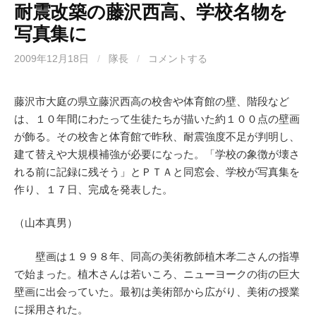
耐震改築の藤沢西高、学校名物を
写真集に
2009年12月18日
/
隊長
/
コメントする
藤沢市大庭の県立藤沢西高の校舎や体育館の壁、階段など
は、１０年間にわたって生徒たちが描いた約１００点の壁画
が飾る。その校舎と体育館で昨秋、耐震強度不足が判明し、
建て替えや大規模補強が必要になった。「学校の象徴が壊さ
れる前に記録に残そう」とＰＴＡと同窓会、学校が写真集を
作り、１７日、完成を発表した。
（山本真男）
壁画は１９９８年、同高の美術教師植木孝二さんの指導
で始まった。植木さんは若いころ、ニューヨークの街の巨大
壁画に出会っていた。最初は美術部から広がり、美術の授業
に採用された。