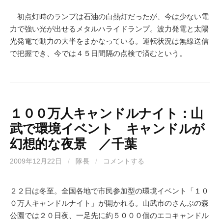
初点灯時のランプは石油の白熱灯だったが、今は少ない電
力で強い光が出せるメタルハライドランプ。波力発電と太陽
光発電で動力の大半をまかなっている。運転状況は無線送信
で把握でき、今では４５日間隔の点検で済むという。
１００万人キャンドルナイト：山
武で環境イベント キャンドルが
幻想的な夜景 ／千葉
2009年12月22日
/
隊長
/
コメントする
２２日は冬至。全国各地で市民参加型の環境イベント「１０
０万人キャンドルナイト」が開かれる。山武市のさんぶの森
公園では２０日夜、一足先に約５０００個のエコキャンドル