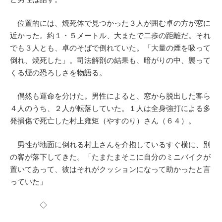
位置的には、焼死体で見つかった３人が囲む卓の方が窓に
近かった。約１・５メートル、大またで二歩の距離だ。それ
でも３人とも、卓のそばで倒れていた。「大量の煙を吸って
倒れ、焼死した」。司法解剖の結果も、暗がりの中、襲って
くる煙の恐ろしさを物語る。
偶然も運命を分けた。男性によると、窓から脱出した客ら
４人のうち、２人が転落していた。１人は全身強打による多
発損傷で死亡した村上雍矩（やすのり）さん（６４）。
男性が地面に倒れる村上さんを介抱しているすぐ横に、別
の客が落下してきた。「たまたまそこに自分のミニバイクが
置いてあって、彼はそれがクッションになって助かったと言
っていた」
◇