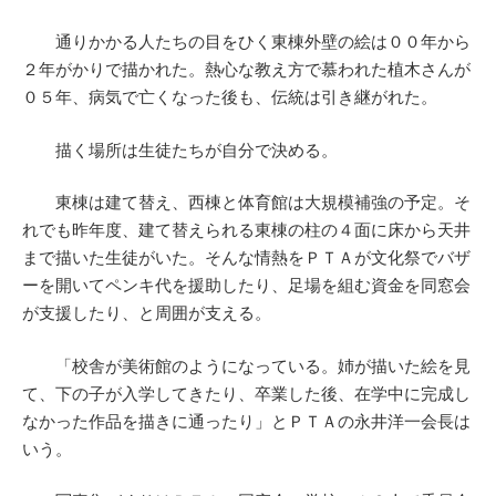
通りかかる人たちの目をひく東棟外壁の絵は００年から
２年がかりで描かれた。熱心な教え方で慕われた植木さんが
０５年、病気で亡くなった後も、伝統は引き継がれた。
描く場所は生徒たちが自分で決める。
東棟は建て替え、西棟と体育館は大規模補強の予定。そ
れでも昨年度、建て替えられる東棟の柱の４面に床から天井
まで描いた生徒がいた。そんな情熱をＰＴＡが文化祭でバザ
ーを開いてペンキ代を援助したり、足場を組む資金を同窓会
が支援したり、と周囲が支える。
「校舎が美術館のようになっている。姉が描いた絵を見
て、下の子が入学してきたり、卒業した後、在学中に完成し
なかった作品を描きに通ったり」とＰＴＡの永井洋一会長は
いう。