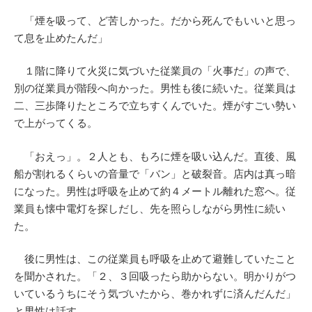
「煙を吸って、ど苦しかった。だから死んでもいいと思っ
て息を止めたんだ」
１階に降りて火災に気づいた従業員の「火事だ」の声で、
別の従業員が階段へ向かった。男性も後に続いた。従業員は
二、三歩降りたところで立ちすくんでいた。煙がすごい勢い
で上がってくる。
「おえっ」。２人とも、もろに煙を吸い込んだ。直後、風
船が割れるくらいの音量で「バン」と破裂音。店内は真っ暗
になった。男性は呼吸を止めて約４メートル離れた窓へ。従
業員も懐中電灯を探しだし、先を照らしながら男性に続い
た。
後に男性は、この従業員も呼吸を止めて避難していたこと
を聞かされた。「２、３回吸ったら助からない。明かりがつ
いているうちにそう気づいたから、巻かれずに済んだんだ」
と男性は話す。